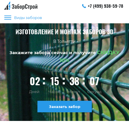
+7 (499) 938-59-78
Виды заборов
ИЗГОТОВЛЕНИЕ И МОНТАЖ ЗАБОРОВ 3D
В Тольятти
СКИДКУ
Закажите забора сейчас и получите
10%
ОСТАЛОСЬ ВРЕМЕНИ
02
15
38
06
Дней
Часов
Минут
Секунд
Заказать забор