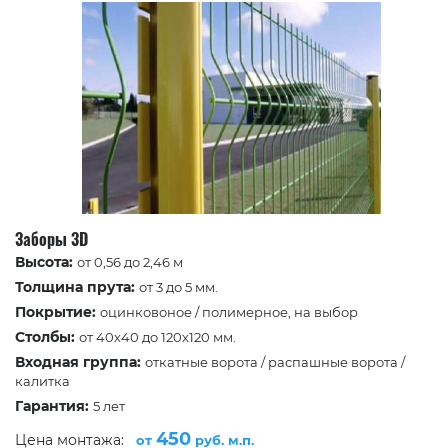
Заборы 3D
Высота:
от 0,56 до 2,46 м
Толщина прута:
от 3 до 5 мм.
Покрытие:
оцинковоное / полимерное, на выбор
Столбы:
от 40х40 до 120х120 мм.
Входная группа:
откатные ворота / распашные ворота /
калитка
Гарантия:
5 лет
450
Цена монтажа:
от
руб. м.п.